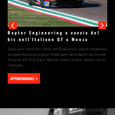
ra
Raptor Engineering a caccia del
R
bis nell’Italiano GT a Monza
I
G
Dopo aver centrato il titolo nell’Endurance il team modenese
dà appuntamento al gran finale della serie Sprint, dove sulle
 il
Do
Porsche 911 GT3 Cup il 18enne rookie romano Olivieri cerca
,
mo
l’impresa...
fi
do
APPROFONDISCI